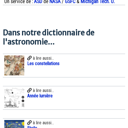
Un service de :
ASD
de
NASA
/
GSFC
&
Michigan Tech. U.
Dans notre dictionnaire de
l'astronomie...
à lire aussi...
Les constellations
à lire aussi...
Année lumière
à lire aussi...