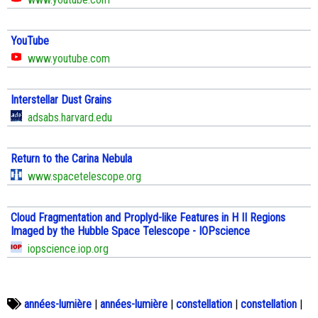
YouTube
www.youtube.com
Interstellar Dust Grains
adsabs.harvard.edu
Return to the Carina Nebula
www.spacetelescope.org
Cloud Fragmentation and Proplyd-like Features in H II Regions
Imaged by the Hubble Space Telescope - IOPscience
iopscience.iop.org
années-lumière
|
années-lumière
|
constellation
|
constellation
|