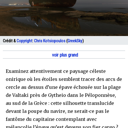
Crédit &
Copyright
:
Chris Kotsiopoulos
(
GreekSky
)
voir plus grand
Examinez attentivement ce paysage céleste
onirique où les étoiles semblent tracer des arcs de
cercle au dessus d’une épave échouée sur la plage
de Valtaki près de Gytheio dans le Péloponnèse,
au sud de la Grèce : cette silhouette translucide
devant la poupe du navire, ne serait-ce pas le
fantôme du capitaine contemplant avec
mélancolie l’épave qu’est devenu son fier cargo ?