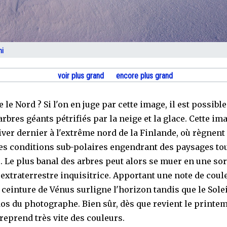
ni
voir plus grand
encore plus grand
 le Nord ? Si l'on en juge par cette image, il est possibl
arbres géants pétrifiés par la neige et la glace. Cette ima
iver dernier à l'extrême nord de la Finlande, où règnent
es conditions sub-polaires engendrant des paysages tout
s. Le plus banal des arbres peut alors se muer en une sor
 extraterrestre inquisitrice. Apportant une note de coule
 ceinture de Vénus surligne l'horizon tandis que le Solei
dos du photographe. Bien sûr, dès que revient le printem
reprend très vite des couleurs.