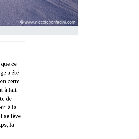
e que ce
ge a été
 en cette
 à fait
te de
ur à la
l se lève
ps, la