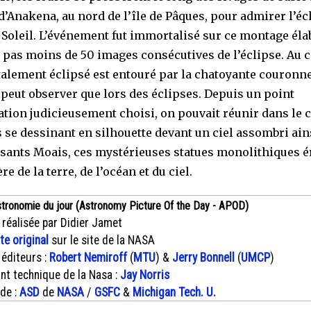
 d’Anakena, au nord de l’île de Pâques, pour admirer l’éc
e Soleil. L’événement fut immortalisé sur ce montage éla
e pas moins de 50 images consécutives de l’éclipse. Au c
otalement éclipsé est entouré par la chatoyante couronne
 peut observer que lors des éclipses. Depuis un point
ation judicieusement choisi, on pouvait réunir dans le 
 se dessinant en silhouette devant un ciel assombri ain
sants Moais, ces mystérieuses statues monolithiques é
ère de la terre, de l’océan et du ciel.
stronomie du jour (Astronomy Picture Of the Day - APOD)
 réalisée par Didier Jamet
xte original
sur le site de la NASA
 éditeurs :
Robert Nemiroff
(
MTU
) &
Jerry Bonnell
(
UMCP
)
nt technique de la Nasa :
Jay Norris
 de :
ASD
de
NASA
/
GSFC
&
Michigan Tech. U.