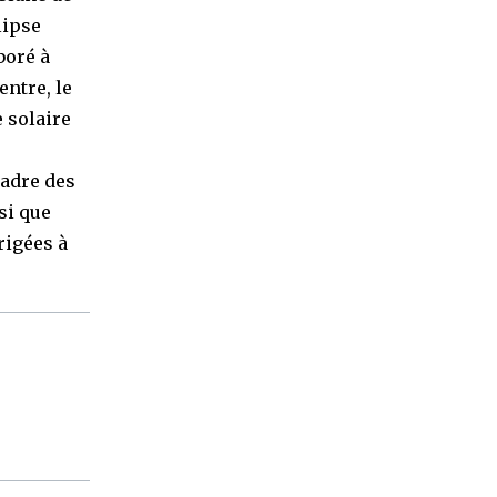
lipse
boré à
entre, le
 solaire
cadre des
si que
rigées à