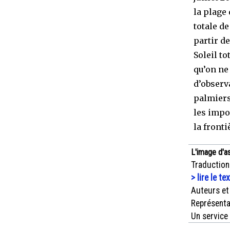
la plage
totale d
partir d
Soleil t
qu’on ne
d’observ
palmiers
les impo
la fronti
L'image d'a
Traduction
> lire le te
Auteurs et
Représenta
Un service