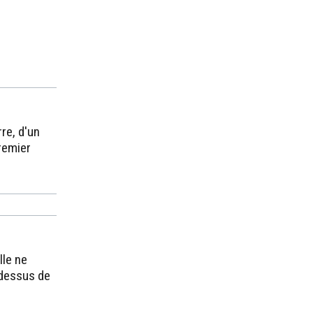
re, d'un
premier
lle ne
-dessus de