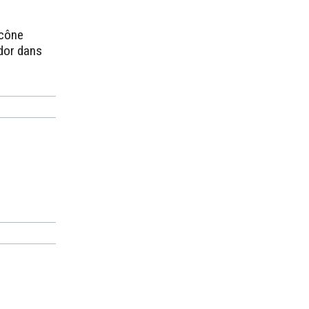
 cône
idor dans