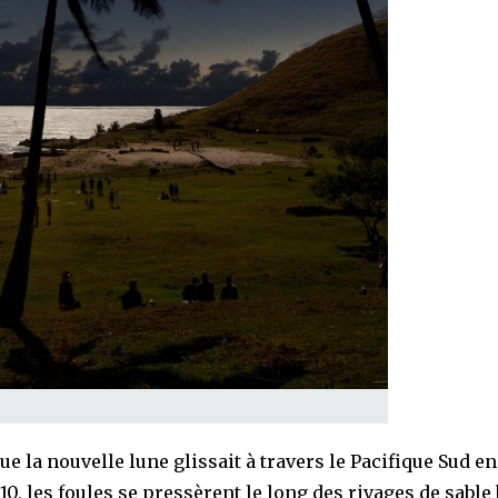
e la nouvelle lune glissait à travers le Pacifique Sud en 
010, les foules se pressèrent le long des rivages de sable