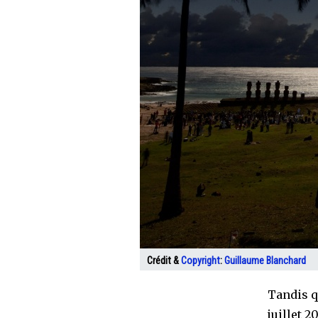
Crédit &
Copyright
:
Guillaume Blanchard
Tandis qu
juillet 2