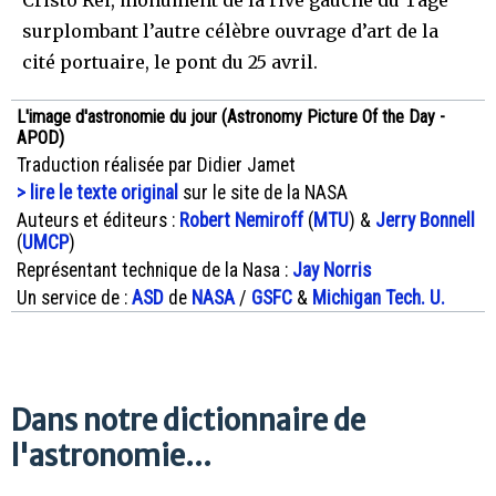
Cristo Rei, monument de la rive gauche du Tage
surplombant l’autre célèbre ouvrage d’art de la
cité portuaire, le pont du 25 avril.
L'image d'astronomie du jour (Astronomy Picture Of the Day -
APOD)
Traduction réalisée par Didier Jamet
> lire le texte original
sur le site de la NASA
Auteurs et éditeurs :
Robert Nemiroff
(
MTU
) &
Jerry Bonnell
(
UMCP
)
Représentant technique de la Nasa :
Jay Norris
Un service de :
ASD
de
NASA
/
GSFC
&
Michigan Tech. U.
Dans notre dictionnaire de
l'astronomie...