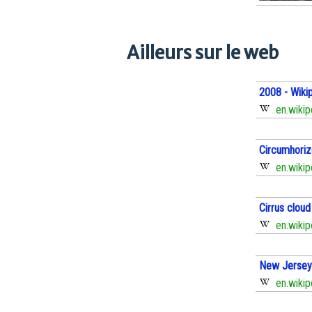
Ailleurs sur le web
2008 - Wiki
en.wikip
Circumhorizo
en.wikip
Cirrus cloud
en.wikip
New Jersey 
en.wikip