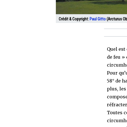
Crédit & Copyright:
Paul Gitto
(Arcturus Ob
Quel est 
de feu »
circumho
Pour qu’
58° de h
plus, le
composen
réfracte
Toutes c
circumho