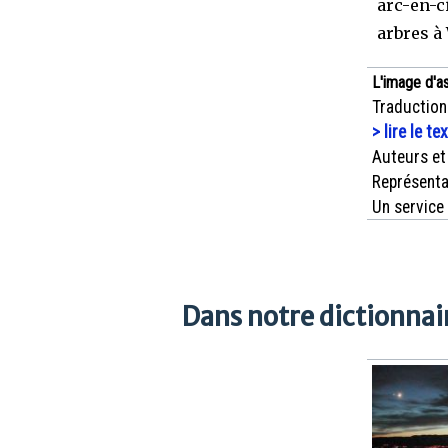
arc-en-c
arbres à
L'image d'a
Traduction
> lire le te
Auteurs et
Représenta
Un service
Dans notre dictionnair