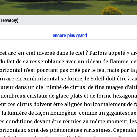
servatory)
encore plus grand
cet arc-en-ciel inversé dans le ciel ? Parfois appelé « ar
 du fait de sa ressemblance avec un rideau de flamme, ce
rizontal n’est pourtant pas créé par le feu, mais par la 
un arc circumhorizontal se forme, le Soleil doit être à 
auteur dans un ciel nimbé de cirrus, de fins nuages d’alt
s nombreux cristaux de glace plats et de forme hexagona
t ces cirrus doivent être alignés horizontalement de f
r la lumière de façon homogène, comme un gigantesque
es conditions devant être réunies au même moment, les
rizontaux sont des phénomènes rarissimes. Cependan