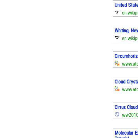
United State
en.wikip
Whiting, Ne
en.wikip
Circumhoriz
www.atop
Cloud Cryst
www.atop
Cirrus Cloud
ww2010.
Molecular E