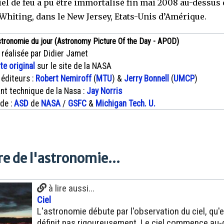
iel de feu a pu être immortalisé fin mai 2008 au-dessus
 Whiting, dans le New Jersey, Etats-Unis d’Amérique.
stronomie du jour (Astronomy Picture Of the Day - APOD)
 réalisée par Didier Jamet
xte original
sur le site de la NASA
 éditeurs :
Robert Nemiroff
(
MTU
) &
Jerry Bonnell
(
UMCP
)
nt technique de la Nasa :
Jay Norris
 de :
ASD
de
NASA
/
GSFC
&
Michigan Tech. U.
e de l'astronomie...
à lire aussi...
Ciel
L'astronomie débute par l'observation du ciel, qu'e
définit pas rigoureusement. Le ciel commence au