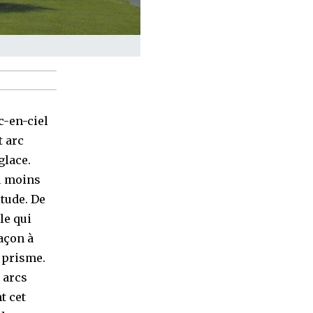
c-en-ciel
t arc
glace.
au moins
itude. De
le qui
açon à
 prisme.
 arcs
t cet