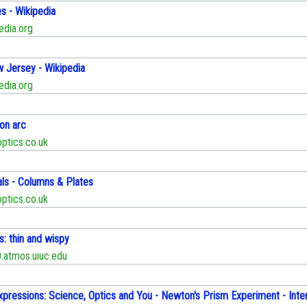
s - Wikipedia
edia.org
w Jersey - Wikipedia
edia.org
on arc
tics.co.uk
als - Columns & Plates
tics.co.uk
s: thin and wispy
atmos.uiuc.edu
xpressions: Science, Optics and You - Newton's Prism Experiment - Inte