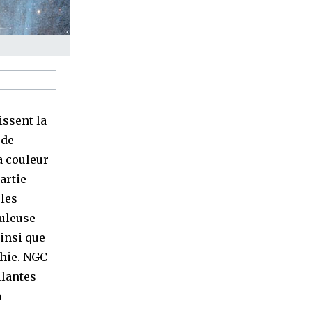
issent la
 de
a couleur
artie
 les
buleuse
ainsi que
chie. NGC
llantes
a