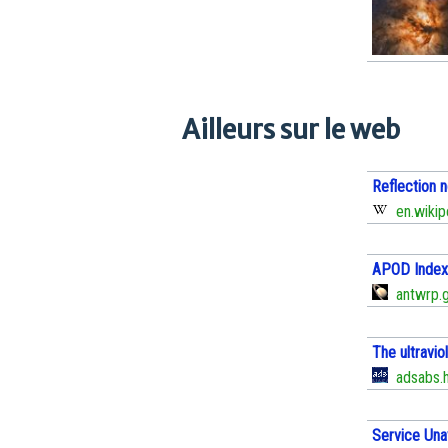
Ailleurs sur le web
Reflection n
en.wikip
APOD Index 
antwrp.g
The ultravio
adsabs.h
Service Una