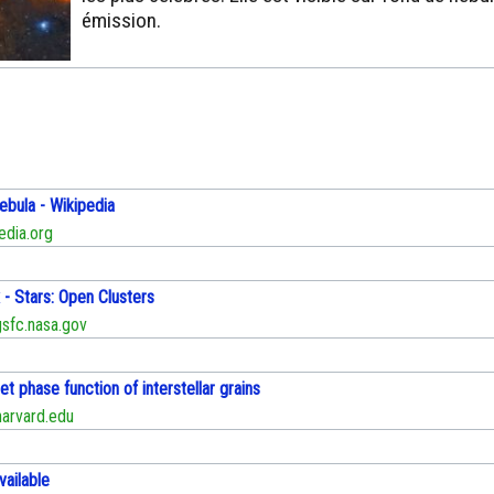
émission.
ebula - Wikipedia
edia.org
- Stars: Open Clusters
sfc.nasa.gov
let phase function of interstellar grains
arvard.edu
vailable