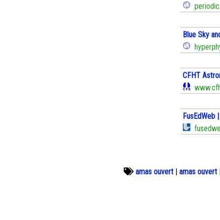
periodic.
Blue Sky an
hyperphy
CFHT Astro
www.cfht
FusEdWeb | 
fusedweb
amas ouvert
|
amas ouvert