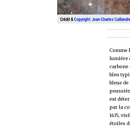
Crédit &
Copyright
:
Jean-Charles Cuillandr
Comme le
lumière 
carbone 
bleu typi
bleue de 
poussièr
est déter
par la co
1435, vis
étoiles d