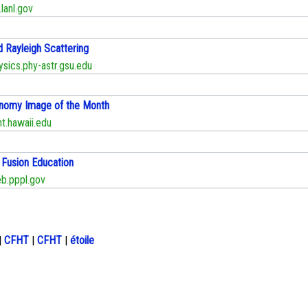
lanl.gov
d Rayleigh Scattering
sics.phy-astr.gsu.edu
nomy Image of the Month
.hawaii.edu
Fusion Education
.pppl.gov
|
CFHT
|
CFHT
|
étoile