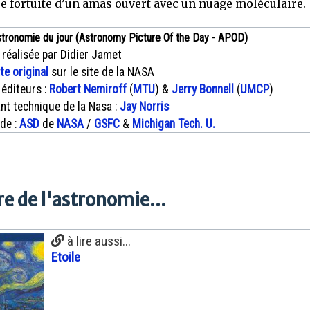
e fortuite d’un amas ouvert avec un nuage moléculaire.
stronomie du jour (Astronomy Picture Of the Day - APOD)
 réalisée par Didier Jamet
xte original
sur le site de la NASA
 éditeurs :
Robert Nemiroff
(
MTU
) &
Jerry Bonnell
(
UMCP
)
nt technique de la Nasa :
Jay Norris
 de :
ASD
de
NASA
/
GSFC
&
Michigan Tech. U.
e de l'astronomie...
à lire aussi...
Etoile