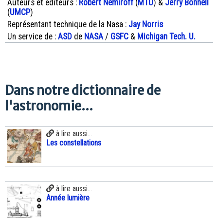
Auteurs et éditeurs :
Robert Nemiroff
(
MTU
) &
Jerry Bonnell
(
UMCP
)
Représentant technique de la Nasa :
Jay Norris
Un service de :
ASD
de
NASA
/
GSFC
&
Michigan Tech. U.
Dans notre dictionnaire de
l'astronomie...
à lire aussi...
Les constellations
à lire aussi...
Année lumière