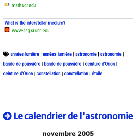
math.ucr.edu
What is the interstellar medium?
www-ssg.sr.unh.edu
années-lumière
|
années-lumière
|
astronomie
|
astronomie
|
bande de poussière
|
bande de poussière
|
ceinture d'Orion
|
ceinture d'Orion
|
constellation
|
constellation
|
étoile
Le calendrier de l'astronomie