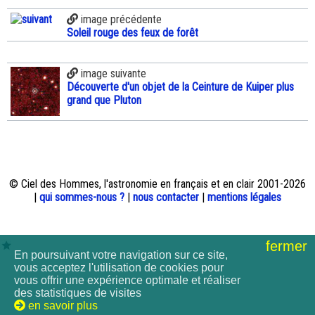
image précédente
Soleil rouge des feux de forêt
image suivante
Découverte d'un objet de la Ceinture de Kuiper plus
grand que Pluton
© Ciel des Hommes, l'astronomie en français et en clair 2001-2026
|
qui sommes-nous ?
|
nous contacter
|
mentions légales
fermer
En poursuivant votre navigation sur ce site,
vous acceptez l'utilisation de cookies pour
vous offrir une expérience optimale et réaliser
des statistiques de visites
en savoir plus