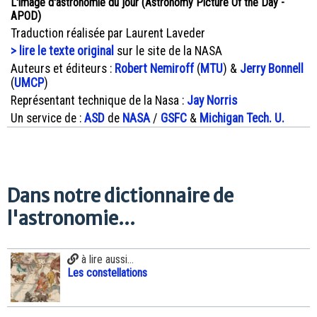
L'image d'astronomie du jour (Astronomy Picture Of the Day -
APOD)
Traduction réalisée par Laurent Laveder
> lire le texte original
sur le site de la NASA
Auteurs et éditeurs :
Robert Nemiroff
(
MTU
) &
Jerry Bonnell
(
UMCP
)
Représentant technique de la Nasa :
Jay Norris
Un service de :
ASD
de
NASA
/
GSFC
&
Michigan Tech. U.
Dans notre dictionnaire de
l'astronomie...
à lire aussi...
Les constellations