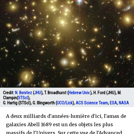
Credit:
N. Benitez
(
JHU
), T. Broadhurst (
Hebrew Univ.
), H. Ford (JHU), M.
Clampin(
STScI
),
G. Hartig (STScI), G. Illingworth (
UCO/Lick
),
ACS Science Team
,
ESA
,
NASA
A deux milliards d'années-lumière d'ici, l'amas de
galaxies Abell 1689 est un des objets les plus
massifs de l'Univers. Sur cette vue de l'Advanced