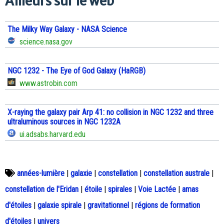
Ailleurs sur le web
The Milky Way Galaxy - NASA Science
science.nasa.gov
NGC 1232 - The Eye of God Galaxy (HaRGB)
www.astrobin.com
X-raying the galaxy pair Arp 41: no collision in NGC 1232 and three
ultraluminous sources in NGC 1232A
ui.adsabs.harvard.edu
années-lumière
|
galaxie
|
constellation
|
constellation australe
|
constellation de l'Eridan
|
étoile
|
spirales
|
Voie Lactée
|
amas
d'étoiles
|
galaxie spirale
|
gravitationnel
|
régions de formation
d'étoiles
|
univers