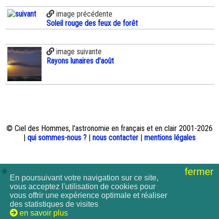
image précédente
Soleil rouge des feux de forêt
image suivante
Rayons lunaires d'août
© Ciel des Hommes, l'astronomie en français et en clair 2001-2026
|
qui sommes-nous ?
|
nous contacter
|
mentions légales
fermer
En poursuivant votre navigation sur ce site,
vous acceptez l'utilisation de cookies pour
vous offrir une expérience optimale et réaliser
des statistiques de visites
en savoir plus