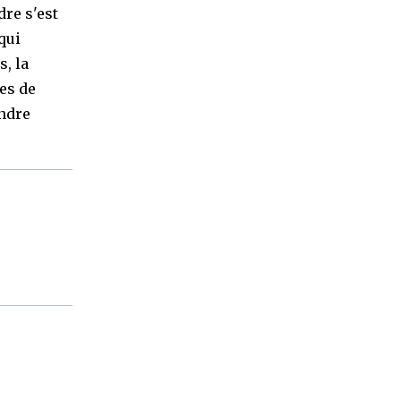
dre s'est
qui
s, la
es de
andre