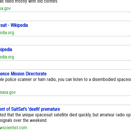
s filled mostly with old clothes.
a.gov
suit - Wikipedia
edia.org
kipedia
edia.org
cience Mission Directorate
le police scanner or ham radio, you can listen to a disembodied spacesui
nasa.gov
t of SuitSat's 'death' premature
d that the unique spacesuit satellite died quickly, but amateur radio o
signals over the weekend
scientist.com