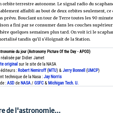
n orbite terrestre autonome. Le signal radio du scaphan
ablement affaibli au bout de deux orbites seulement, ce 
as prévu. Bouclant un tour de Terre toutes les 90 minute
son a fini par se consumer dans les couches supérieur
hère quelques semaines plus tard. On voit ici le scaph
rtalisé tandis qu'il s'éloignait de la Station.
stronomie du jour (Astronomy Picture Of the Day - APOD)
 réalisée par Didier Jamet
xte original
sur le site de la NASA
 éditeurs :
Robert Nemiroff
(
MTU
) &
Jerry Bonnell
(
UMCP
)
nt technique de la Nasa :
Jay Norris
 de :
ASD
de
NASA
/
GSFC
&
Michigan Tech. U.
e de l'astronomie...