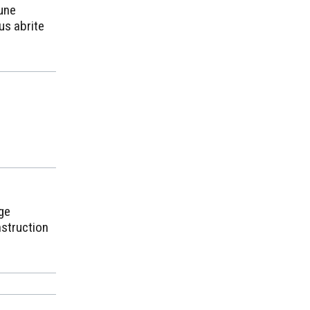
une
ous abrite
ge
nstruction