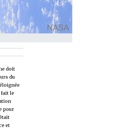
ne doit
ours du
 éloignée
fait le
ation
ée pour
était
ce et