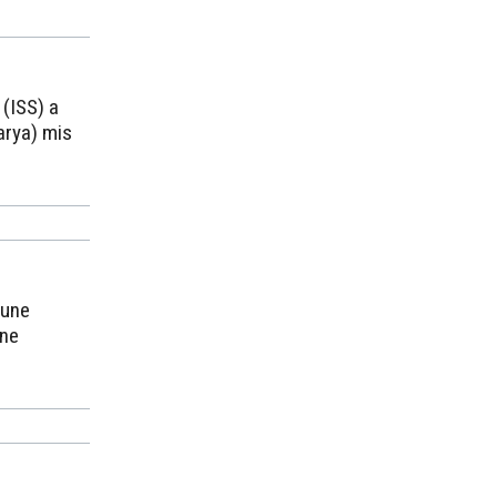
 (ISS) a
arya) mis
 une
une