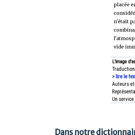
placée e
considér
n'était p
combinai
l'atmosp
vide immo
L'image d'a
Traduction
> lire le te
Auteurs et
Représenta
Un service
Dans notre dictionnair