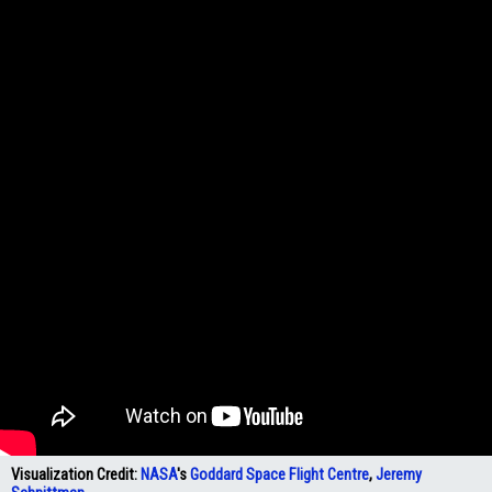
Visualization Credit:
NASA
's
Goddard Space Flight Centre
,
Jeremy