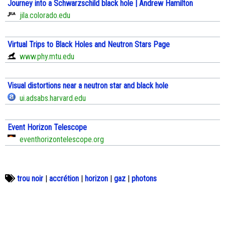
Journey into a Schwarzschild black hole | Andrew Hamilton
jila.colorado.edu
Virtual Trips to Black Holes and Neutron Stars Page
www.phy.mtu.edu
Visual distortions near a neutron star and black hole
ui.adsabs.harvard.edu
Event Horizon Telescope
eventhorizontelescope.org
trou noir
|
accrétion
|
horizon
|
gaz
|
photons