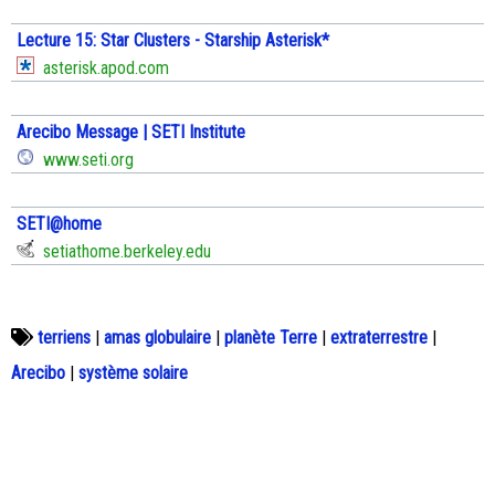
Lecture 15: Star Clusters - Starship Asterisk*
asterisk.apod.com
Arecibo Message | SETI Institute
www.seti.org
SETI@home
setiathome.berkeley.edu
terriens
|
amas globulaire
|
planète Terre
|
extraterrestre
|
Arecibo
|
système solaire