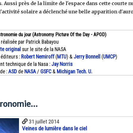
 Aussi près de la limite de l'espace dans cette courte n
l'activité solaire a déclenché une belle apparition d'aur
.
stronomie du jour (Astronomy Picture Of the Day - APOD)
 réalisée par Patrick Babayou
xte original
sur le site de la NASA
 éditeurs :
Robert Nemiroff
(
MTU
) &
Jerry Bonnell
(
UMCP
)
nt technique de la Nasa :
Jay Norris
 de :
ASD
de
NASA
/
GSFC
&
Michigan Tech. U.
tronomie...
31 juillet 2014
Veines de lumière dans le ciel