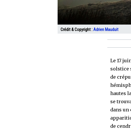
Crédit & Copyright :
Adrien Mauduit
Le 17 jui
solstice 
de crépu
hémisphè
hautes la
se trouv
dans un 
appariti
de cendr