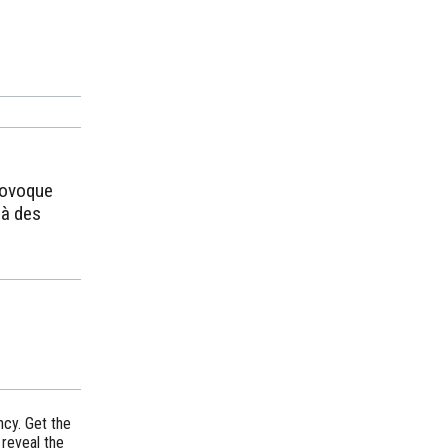
provoque
'à des
cy. Get the
 reveal the