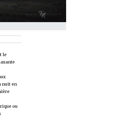
t le
elaxante
aux
a nuit en
mière
rique ou
s