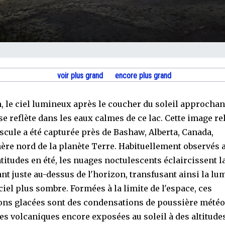
voir plus grand
encore plus grand
n, le ciel lumineux après le coucher du soleil approchan
se reflète dans les eaux calmes de ce lac. Cette image r
scule a été capturée près de Bashaw, Alberta, Canada,
re nord de la planète Terre. Habituellement observés 
titudes en été, les nuages noctulescents éclaircissent l
ant juste au-dessus de l'horizon, transfusant ainsi la lu
ciel plus sombre. Formées à la limite de l'espace, ces
ons glacées sont des condensations de poussière météo
es volcaniques encore exposées au soleil à des altitude