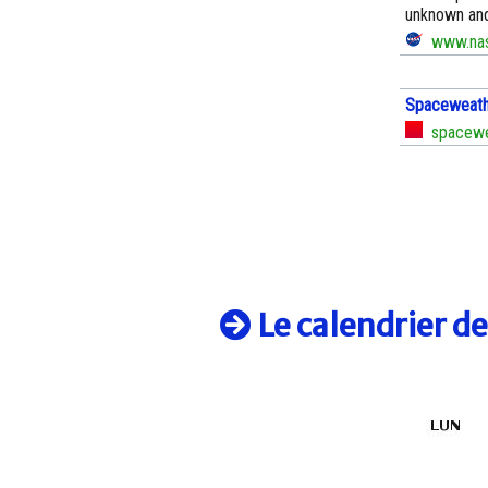
unknown and
www.nas
Spaceweathe
spacewea
Le calendrier d