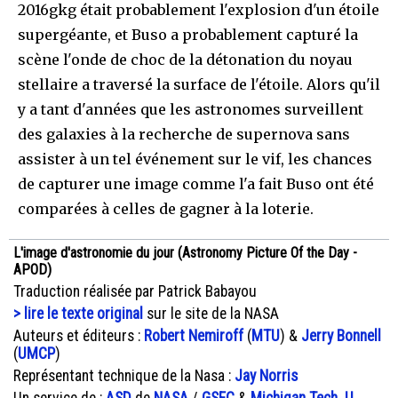
2016gkg était probablement l'explosion d'un étoile
supergéante, et Buso a probablement capturé la
scène l'onde de choc de la détonation du noyau
stellaire a traversé la surface de l'étoile. Alors qu'il
y a tant d'années que les astronomes surveillent
des galaxies à la recherche de supernova sans
assister à un tel événement sur le vif, les chances
de capturer une image comme l'a fait Buso ont été
comparées à celles de gagner à la loterie.
L'image d'astronomie du jour (Astronomy Picture Of the Day -
APOD)
Traduction réalisée par Patrick Babayou
> lire le texte original
sur le site de la NASA
Auteurs et éditeurs :
Robert Nemiroff
(
MTU
) &
Jerry Bonnell
(
UMCP
)
Représentant technique de la Nasa :
Jay Norris
Un service de :
ASD
de
NASA
/
GSFC
&
Michigan Tech. U.