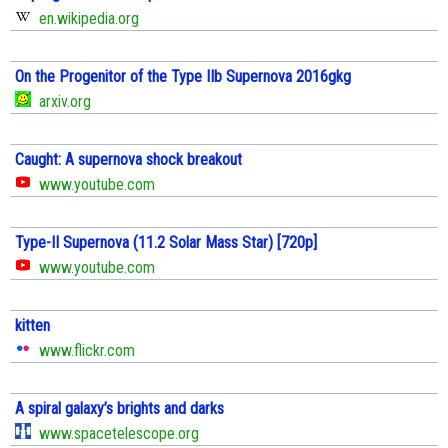
en.wikipedia.org
On the Progenitor of the Type IIb Supernova 2016gkg
arxiv.org
Caught: A supernova shock breakout
www.youtube.com
Type-II Supernova (11.2 Solar Mass Star) [720p]
www.youtube.com
kitten
www.flickr.com
A spiral galaxy’s brights and darks
www.spacetelescope.org