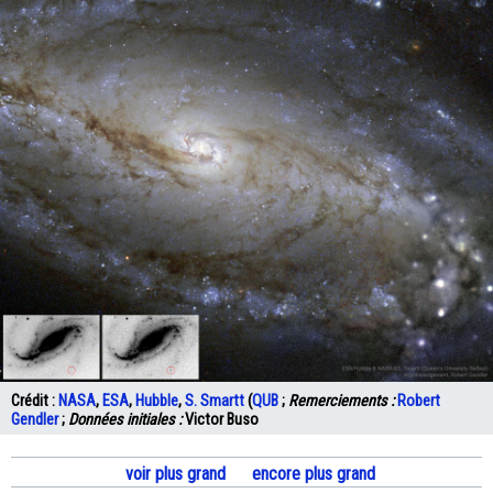
Crédit :
NASA
,
ESA
,
Hubble
,
S. Smartt
(
QUB
;
Remerciements :
Robert
Gendler
;
Données initiales :
Victor Buso
voir plus grand
encore plus grand