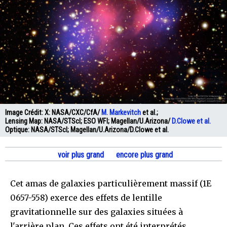
Image Crédit:
X: NASA/CXC/CfA/
M. Markevitch
et al.;
Lensing Map: NASA/STScI; ESO WFI; Magellan/U.Arizona/
D.Clowe et al.
Optique: NASA/STScI; Magellan/U.Arizona/D.Clowe et al.
voir plus grand
encore plus grand
Cet amas de galaxies particulièrement massif (1E
0657-558) exerce des effets de lentille
gravitationnelle sur des galaxies situées à
l'arrière plan. Ces effets ont été interprétés