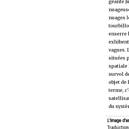
géante J
nuageuse
nuages l
tourbill
enserre 
exhibent
vagues. 
situées 
spatiale
survol de
objet de 
terme, c'
satellis
du systèm
L'image d'a
Traduction