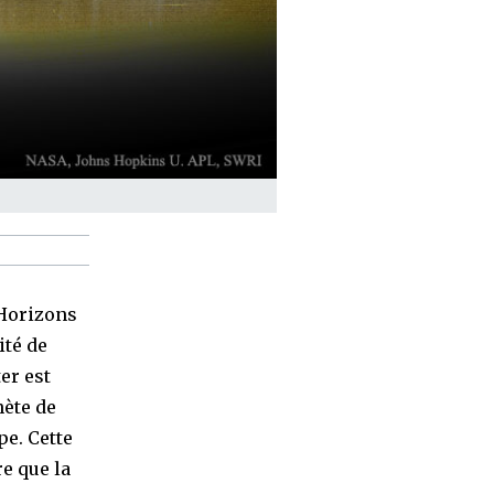
 Horizons
ité de
er est
ète de
pe. Cette
re que la