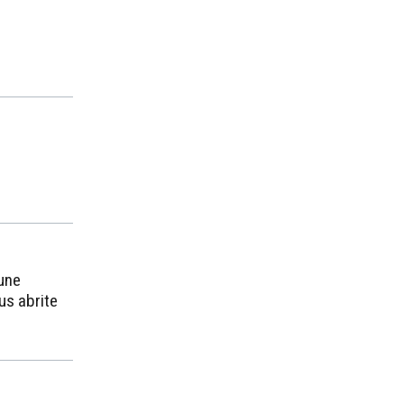
une
ous abrite