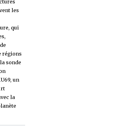
uctures
vent les
ure, qui
es,
 de
e régions
 la sonde
son
 MU69, un
urt
avec la
planète