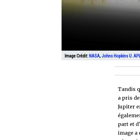
Image Crédit:
NASA
,
Johns Hopkins U. AP
Tandis q
a pris d
Jupiter e
égalemen
part et d
image a 