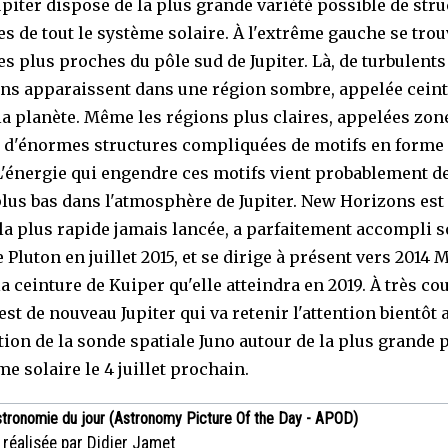
upiter dispose de la plus grande variété possible de str
s de tout le système solaire. À l'extrême gauche se trou
es plus proches du pôle sud de Jupiter. Là, de turbulents
ons apparaissent dans une région sombre, appelée ceint
la planète. Même les régions plus claires, appelées zon
 d'énormes structures compliquées de motifs en forme
L'énergie qui engendre ces motifs vient probablement d
plus bas dans l'atmosphère de Jupiter. New Horizons est
 la plus rapide jamais lancée, a parfaitement accompli 
 Pluton en juillet 2015, et se dirige à présent vers 2014
la ceinture de Kuiper qu'elle atteindra en 2019. À très co
est de nouveau Jupiter qui va retenir l'attention bientôt 
ation de la sonde spatiale Juno autour de la plus grande 
e solaire le 4 juillet prochain.
stronomie du jour (Astronomy Picture Of the Day - APOD)
 réalisée par Didier Jamet