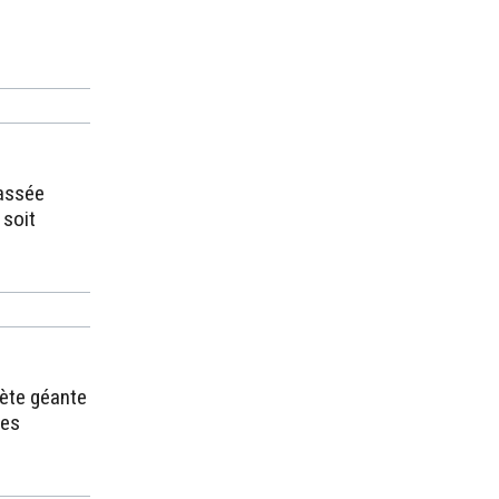
assée
 soit
nète géante
des