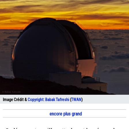
Image Crédit &
Copyright
:
Babak Tafreshi
(
TWAN
)
encore plus grand