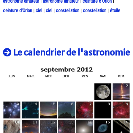
astronome amateur
|
astronome amateur
|
ceinture d'Orion
|
ceinture d'Orion
|
ciel
|
ciel
|
constellation
|
constellation
|
étoile
Le calendrier de l'astronomie