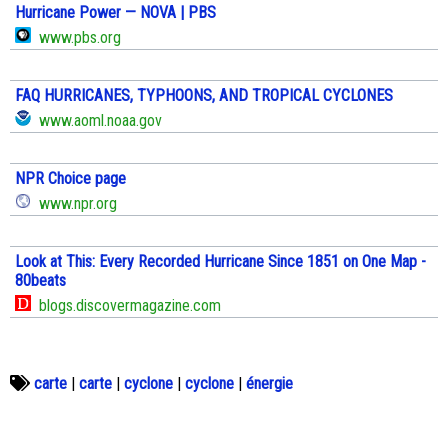
Hurricane Power — NOVA | PBS
www.pbs.org
FAQ HURRICANES, TYPHOONS, AND TROPICAL CYCLONES
www.aoml.noaa.gov
NPR Choice page
www.npr.org
Look at This: Every Recorded Hurricane Since 1851 on One Map -
80beats
blogs.discovermagazine.com
carte
|
carte
|
cyclone
|
cyclone
|
énergie