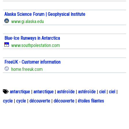
Alaska Science Forum | Geophysical Institute
www.gi.alaska.edu
Blue-Ice Runways in Antarctica
www.southpolestation.com
FreeUK - Customer information
home.freeuk.com
antarctique
|
antarctique
|
astéroïde
|
astéroïde
|
ciel
|
ciel
|
cycle
|
cycle
|
découverte
|
découverte
|
étoiles filantes