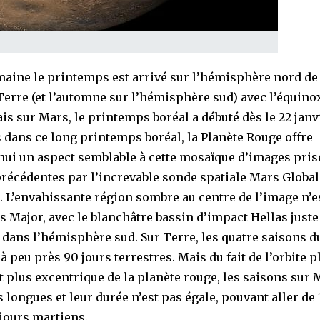
maine le printemps est arrivé sur l’hémisphère nord de 
Terre (et l’automne sur l’hémisphère sud) avec l’équino
is sur Mars, le printemps boréal a débuté dès le 22 janv
 dans ce long printemps boréal, la Planète Rouge offre
hui un aspect semblable à cette mosaïque d’images pris
récédentes par l’increvable sonde spatiale Mars Global
. L’envahissante région sombre au centre de l’image n’e
is Major, avec le blanchâtre bassin d’impact Hellas juste
 dans l’hémisphère sud. Sur Terre, les quatre saisons d
 peu près 90 jours terrestres. Mais du fait de l’orbite p
t plus excentrique de la planète rouge, les saisons sur 
 longues et leur durée n’est pas égale, pouvant aller de 
 jours martiens.