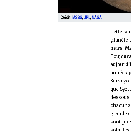
Crédit:
MSSS
,
JPL
,
NASA
Cette se
planète 
mars. Ma
Toujours
aujourd’
années p
Surveyor
que Syrt
dessous,
chacune à
grande e
sont plus
sols, les