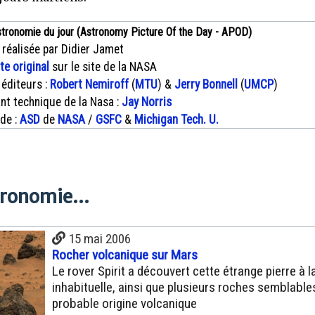
stronomie du jour (Astronomy Picture Of the Day - APOD)
 réalisée par Didier Jamet
xte original
sur le site de la NASA
 éditeurs :
Robert Nemiroff
(
MTU
) &
Jerry Bonnell
(
UMCP
)
nt technique de la Nasa :
Jay Norris
 de :
ASD
de
NASA
/
GSFC
&
Michigan Tech. U.
tronomie...
15 mai 2006
Rocher volcanique sur Mars
Le rover Spirit a découvert cette étrange pierre à l
inhabituelle, ainsi que plusieurs roches semblables
probable origine volcanique