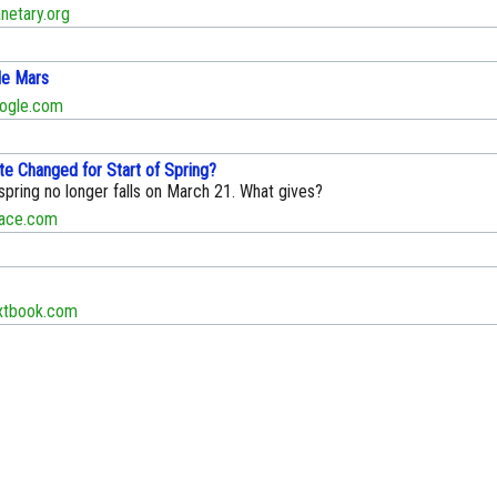
etary.org
le Mars
gle.com
e Changed for Start of Spring?
spring no longer falls on March 21. What gives?
ace.com
xtbook.com