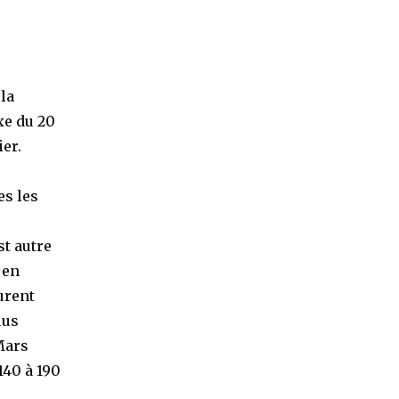
la
xe du 20
ier.
es les
st autre
 en
urent
lus
Mars
140 à 190