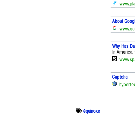
www.plan
About Goog
www.goo
Why Has Dat
In America, 
www.sp
Captcha
hyperte
équinoxe