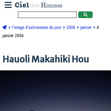
l'image d'astronomie du jour
2006
janvier
4
janvier 2006
Hauoli Makahiki Hou