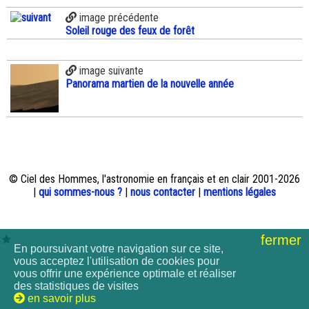
image précédente
Soleil rouge des feux de forêt
image suivante
Panorama martien de la nouvelle année
© Ciel des Hommes, l'astronomie en français et en clair 2001-2026
|
qui sommes-nous ?
|
nous contacter
|
mentions légales
fermer
En poursuivant votre navigation sur ce site,
vous acceptez l'utilisation de cookies pour
vous offrir une expérience optimale et réaliser
des statistiques de visites
en savoir plus