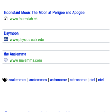
Inconstant Moon: The Moon at Perigee and Apogee
www.fourmilab.ch
Daymoon
www.physics.ucla.edu
the Analemma
www.analemma.com
analemmes
|
analemmes
|
astronome
|
astronome
|
ciel
|
ciel