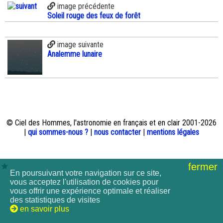
image précédente
Soleil rouge des feux de forêt
image suivante
Analemme lunaire
© Ciel des Hommes, l'astronomie en français et en clair 2001-2026
|
qui sommes-nous ?
|
nous contacter
|
mentions légales
fermer
En poursuivant votre navigation sur ce site,
vous acceptez l'utilisation de cookies pour
vous offrir une expérience optimale et réaliser
des statistiques de visites
en savoir plus