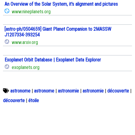
An Overview of the Solar System, it's alignment and pictures
www.nineplanets.org
[astro-ph/0504659] Giant Planet Companion to 2MASSW
J1207334-393254
www.arxiv.org
Exoplanet Orbit Database | Exoplanet Data Explorer
exoplanets.org
astronome
|
astronome
|
astronomie
|
astronomie
|
découverte
|
découverte
|
étoile