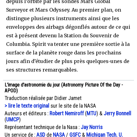
depuis l’orbite par les sondes Mars Global
Surveyor et Mars Odyssey. Au premier plan, on
distingue plusieurs instruments ainsi que les
enveloppes des airbags dégonflés autour de ce qui
est à présent devenu la Station du Souvenir de
Columbia. Spirit va tenter une première sortie à la
surface de la planète rouge dans les prochains
jours afin d’étudier de plus près quelques-unes de
ses structures remarquables.
L'image d'astronomie du jour (Astronomy Picture Of the Day -
APOD)
Traduction réalisée par Didier Jamet
> lire le texte original
sur le site de la NASA
Auteurs et éditeurs :
Robert Nemiroff
(
MTU
) &
Jerry Bonnell
(
UMCP
)
Représentant technique de la Nasa :
Jay Norris
Un service de :
ASD
de
NASA
/
GSFC
&
Michigan Tech. U.