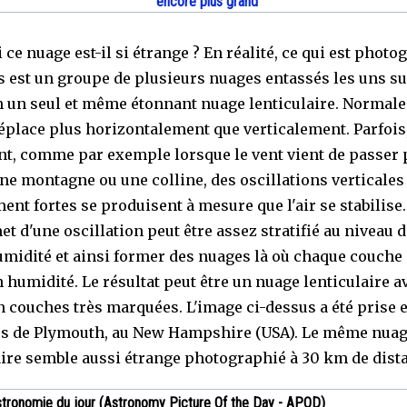
encore plus grand
ce nuage est-il si étrange ? En réalité, ce qui est photo
s est un groupe de plusieurs nuages entassés les uns su
n un seul et même étonnant nuage lenticulaire. Normal
 déplace plus horizontalement que verticalement. Parfois
t, comme par exemple lorsque le vent vient de passer 
ne montagne ou une colline, des oscillations verticales
ent fortes se produisent à mesure que l'air se stabilise. 
t d'une oscillation peut être assez stratifié au niveau 
umidité et ainsi former des nuages là où chaque couche 
n humidité. Le résultat peut être un nuage lenticulaire a
n couches très marquées. L'image ci-dessus a été prise 
s de Plymouth, au New Hampshire (USA). Le même nua
aire semble aussi étrange photographié à 30 km de dist
stronomie du jour (Astronomy Picture Of the Day - APOD)