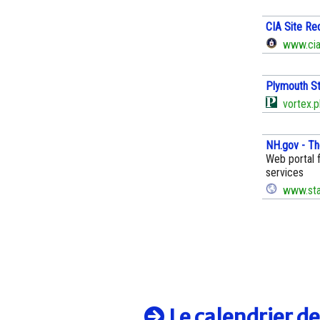
CIA Site Re
www.cia
Plymouth St
vortex.p
NH.gov - Th
Web portal 
services
www.stat
Le calendrier d