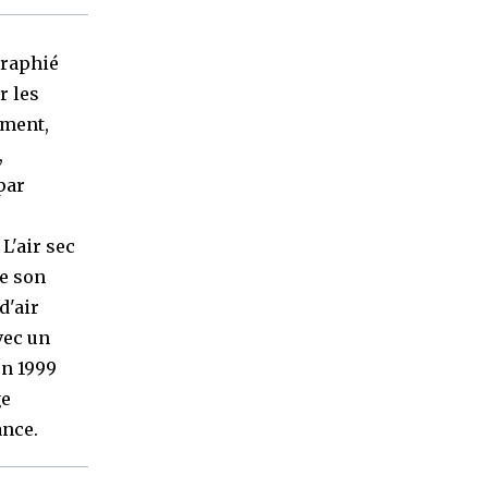
graphié
r les
ement,
,
par
L'air sec
de son
d'air
vec un
en 1999
ge
ance.