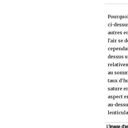
Pourquoi 
ci-dessu
autres e
l'air se
cependan
dessus u
relativem
au somme
taux d'h
sature e
aspect e
au-dessu
lenticul
L'image d'a