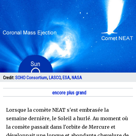
Credit:
SOHO Consortium
,
LASCO
,
ESA
,
NASA
encore plus grand
Lorsque la comète NEAT s'est embrasée la
semaine dernière, le Soleil a hurlé. Au moment où
la comète passait dans l'orbite de Mercure et
développait une longue et abondante chevelure de