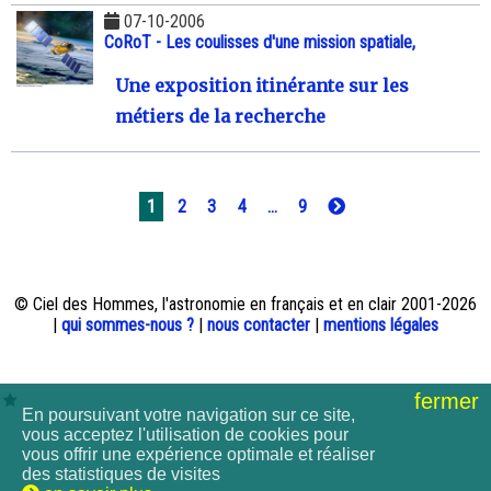
07-10-2006
CoRoT - Les coulisses d'une mission spatiale,
Une exposition itinérante sur les
métiers de la recherche
1
2
3
4
...
9
© Ciel des Hommes, l'astronomie en français et en clair 2001-2026
|
qui sommes-nous ?
|
nous contacter
|
mentions légales
fermer
En poursuivant votre navigation sur ce site,
vous acceptez l'utilisation de cookies pour
vous offrir une expérience optimale et réaliser
des statistiques de visites