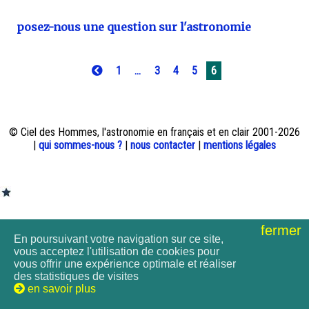
posez-nous une question sur l'astronomie
1
...
3
4
5
6
© Ciel des Hommes, l'astronomie en français et en clair 2001-2026
|
qui sommes-nous ?
|
nous contacter
|
mentions légales
fermer
En poursuivant votre navigation sur ce site,
vous acceptez l'utilisation de cookies pour
vous offrir une expérience optimale et réaliser
des statistiques de visites
en savoir plus