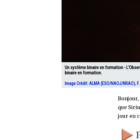
Un système binaire en formation - L'Obse
binaire en formation.
Image Crédit: ALMA (ESO/NAOJ/NRAO), F. O
Bonjour,
que Siriu
jour en 