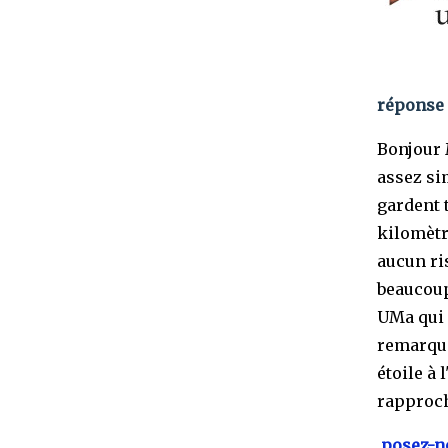
réponse 
Bonjour 
assez sim
gardent 
kilomètre
aucun ris
beaucoup
UMa qui 
remarqua
étoile à 
rapproch
posez-no