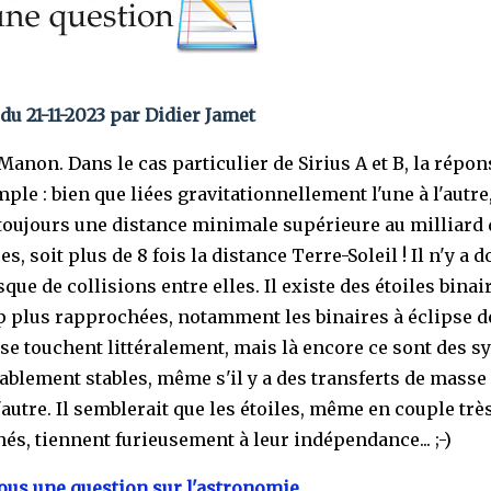
du 21-11-2023 par Didier Jamet
Manon. Dans le cas particulier de Sirius A et B, la répon
ple : bien que liées gravitationnellement l'une à l'autre,
toujours une distance minimale supérieure au milliard 
s, soit plus de 8 fois la distance Terre-Soleil ! Il n'y a 
que de collisions entre elles. Il existe des étoiles binai
 plus rapprochées, notamment les binaires à éclipse d
se touchent littéralement, mais là encore ce sont des 
blement stables, même s'il y a des transferts de masse
l'autre. Il semblerait que les étoiles, même en couple trè
és, tiennent furieusement à leur indépendance... ;-)
us une question sur l'astronomie