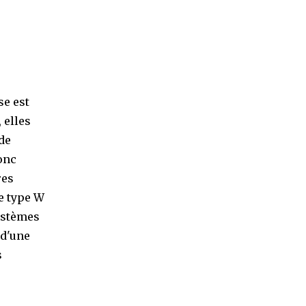
se est
 elles
de
donc
res
e type W
systèmes
 d'une
s