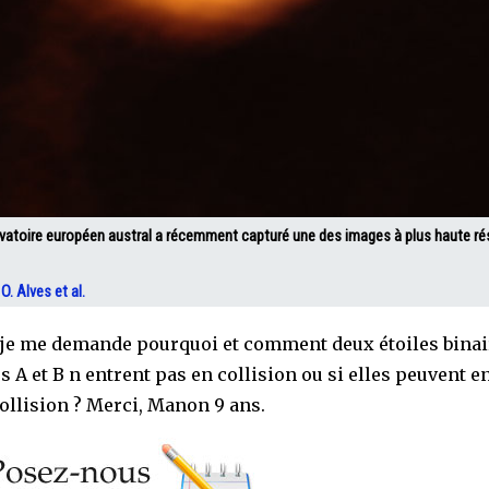
rvatoire européen austral a récemment capturé une des images à plus haute r
. Alves et al.
 je me demande pourquoi et comment deux étoiles binair
s A et B n entrent pas en collision ou si elles peuvent e
collision ? Merci, Manon 9 ans.