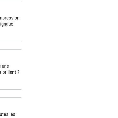
impression
signaux
e une
 brillent ?
outes les