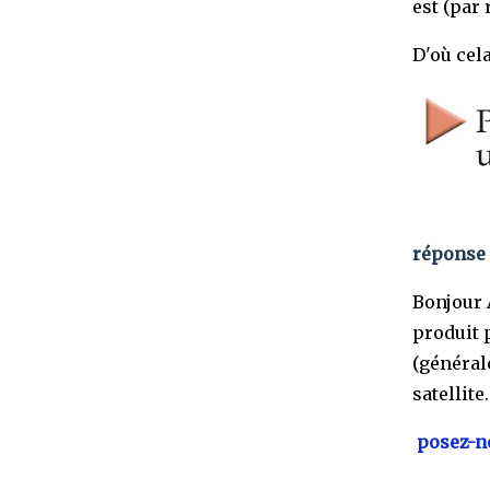
est (par
D'où cela
réponse 
Bonjour A
produit p
(général
satellite.
posez-no