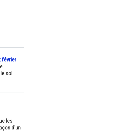
 février
he
le sol
ue les
façon d'un