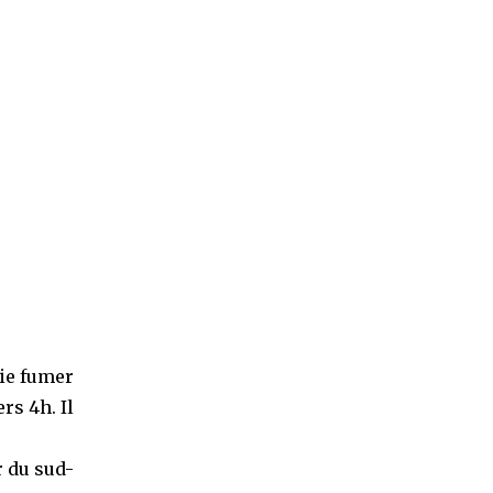
tie fumer
rs 4h. Il
r du sud-