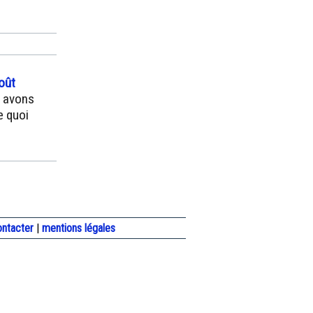
oût
s avons
e quoi
ontacter
|
mentions légales