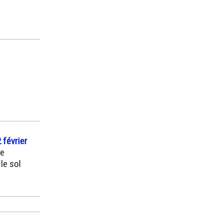
 février
he
le sol