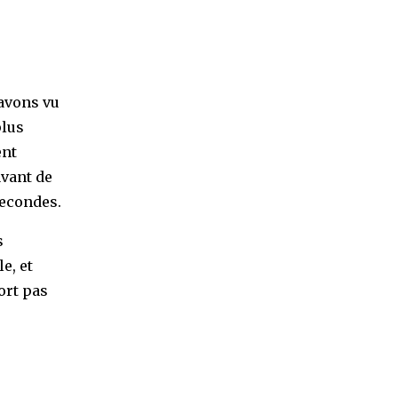
 avons vu
plus
ent
avant de
secondes.
s
e, et
ort pas