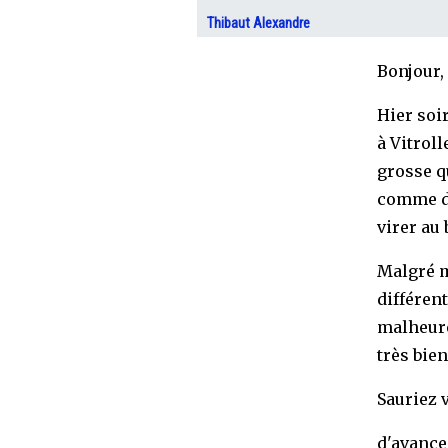
Thibaut Alexandre
Bonjour,
Hier soi
à Vitroll
grosse qu
comme du
virer au
Malgré m
différent
malheure
très bien
Sauriez 
d'avance