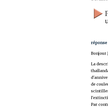
réponse 
Bonjour J
La descr
thaïland
d'annive
de couleu
scintill
l'extinc
Par contr