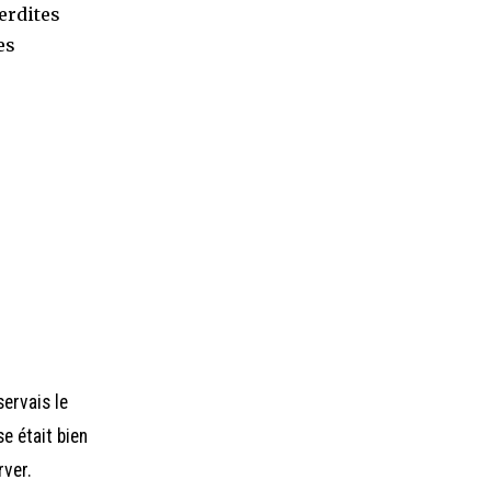
erdites
es
servais le
se était bien
rver.