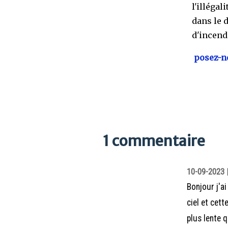
l'illéga
dans le 
d'incend
posez-no
1 commentaire
10-09-2023 |
Bonjour j'a
ciel et cett
plus lente q