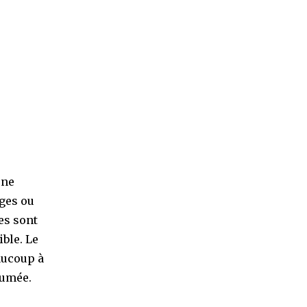
rne
ages ou
es sont
ible. Le
aucoup à
sumée.