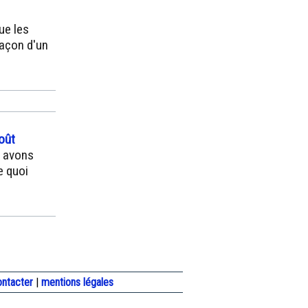
ue les
façon d'un
oût
s avons
e quoi
ontacter
|
mentions légales