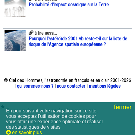
Probabilité d'impact cosmique sur la Terre
à lire aussi...
Pourquoi l'astéroïde 2001 vb reste-t-il sur la liste de
risque de l'Agence spatiale européenne ?
© Ciel des Hommes, l'astronomie en français et en clair 2001-2026
|
qui sommes-nous ?
|
nous contacter
|
mentions légales
fermer
En poursuivant votre navigation sur ce site,
vous acceptez l'utilisation de cookies pour
vous offrir une expérience optimale et réaliser
des statistiques de visites
en savoir plus