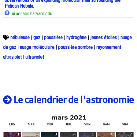
observations of an expanding molecular shell surrounding the
Pelican Nebula.
ui.adsabs.harvard.edu
nébuleuse
|
gaz
|
poussière
|
hydrogène
|
jeunes étoiles
|
nuage
de gaz
|
nuage moléculaire
|
poussière sombre
|
rayonnement
ultraviolet
|
ultraviolet
Le calendrier de l'astronomie