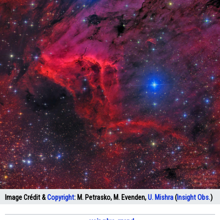
Image Crédit &
Copyright
:
M. Petrasko, M. Evenden,
U. Mishra
(
Insight Obs.
)