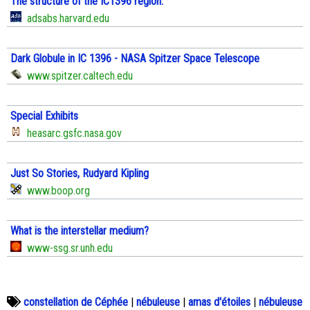
The structure of the IC1396 region.
adsabs.harvard.edu
Dark Globule in IC 1396 - NASA Spitzer Space Telescope
www.spitzer.caltech.edu
Special Exhibits
heasarc.gsfc.nasa.gov
Just So Stories, Rudyard Kipling
www.boop.org
What is the interstellar medium?
www-ssg.sr.unh.edu
constellation de Céphée
|
nébuleuse
|
amas d'étoiles
|
nébuleuse