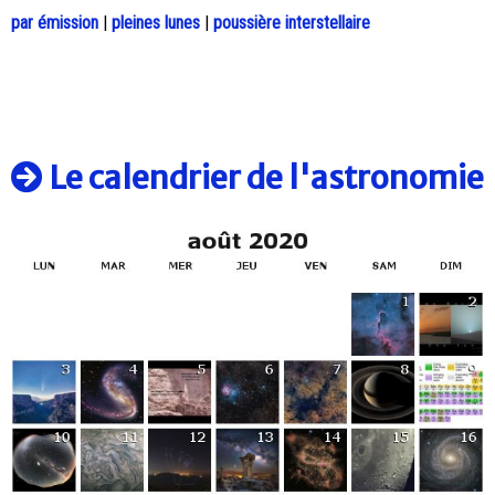
par émission
|
pleines lunes
|
poussière interstellaire
Le calendrier de l'astronomie