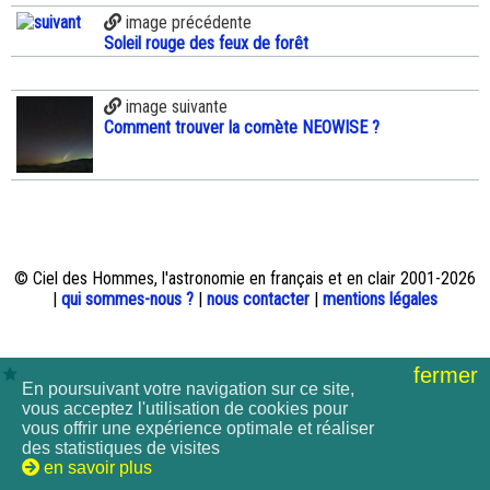
image précédente
Soleil rouge des feux de forêt
image suivante
Comment trouver la comète NEOWISE ?
© Ciel des Hommes, l'astronomie en français et en clair 2001-2026
|
qui sommes-nous ?
|
nous contacter
|
mentions légales
fermer
En poursuivant votre navigation sur ce site,
vous acceptez l'utilisation de cookies pour
vous offrir une expérience optimale et réaliser
des statistiques de visites
en savoir plus