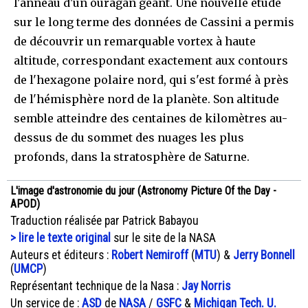
l'anneau d'un ouragan géant. Une nouvelle étude
sur le long terme des données de Cassini a permis
de découvrir un remarquable vortex à haute
altitude, correspondant exactement aux contours
de l'hexagone polaire nord, qui s'est formé à près
de l'hémisphère nord de la planète. Son altitude
semble atteindre des centaines de kilomètres au-
dessus de du sommet des nuages les plus
profonds, dans la stratosphère de Saturne.
L'image d'astronomie du jour (Astronomy Picture Of the Day -
APOD)
Traduction réalisée par Patrick Babayou
> lire le texte original
sur le site de la NASA
Auteurs et éditeurs :
Robert Nemiroff
(
MTU
) &
Jerry Bonnell
(
UMCP
)
Représentant technique de la Nasa :
Jay Norris
Un service de :
ASD
de
NASA
/
GSFC
&
Michigan Tech. U.