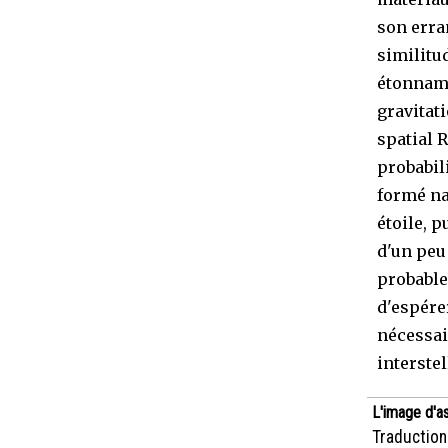
son erra
similitud
étonnamm
gravitat
spatial 
probabil
formé na
étoile, p
d'un peu
probable
d'espére
nécessai
interstel
L'image d'a
Traduction