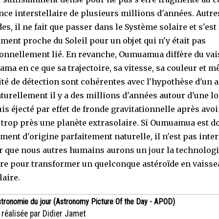
nce interstellaire de plusieurs millions d'années. Autre
es, il ne fait que passer dans le Système solaire et s'est
ent proche du Soleil pour un objet qui n'y était pas
ionnellement lié. En revanche, Oumuamua diffère du va
Rama en ce que sa trajectoire, sa vitesse, sa couleur et 
ité de détection sont cohérentes avec l'hypothèse d'un 
turellement il y a des millions d'années autour d'une l
uis éjecté par effet de fronde gravitationnelle après avoi
 trop près une planète extrasolaire. Si Oumuamua est d
ment d'origine parfaitement naturelle, il n'est pas inter
r que nous autres humains aurons un jour la technolog
re pour transformer un quelconque astéroïde en vaisse
laire.
stronomie du jour (Astronomy Picture Of the Day - APOD)
 réalisée par Didier Jamet