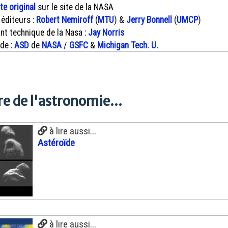
xte original
sur le site de la NASA
 éditeurs :
Robert Nemiroff
(
MTU
) &
Jerry Bonnell
(
UMCP
)
nt technique de la Nasa :
Jay Norris
 de :
ASD
de
NASA
/
GSFC
&
Michigan Tech. U.
e de l'astronomie...
à lire aussi...
Astéroïde
à lire aussi...