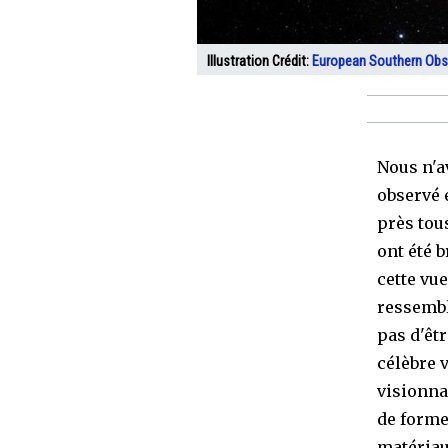
Illustration Crédit:
European Southern Obs
Nous n'a
observé 
près tou
ont été b
cette vue
ressembl
pas d'êt
célèbre v
visionna
de forme
matériau