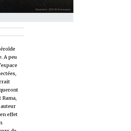
téroïde
e. A peu
l'espace
lectées,
rrait
nqueront
t Rama,
 auteur
en effet
n
ours de