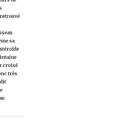
s
 retrouvé
isseau
même sa
astéroïde
ointaine
r croisé
onc très
dit
ie
au