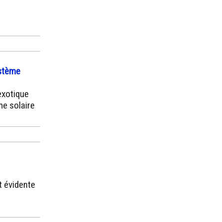
ystème
exotique
e solaire
t évidente