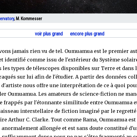
ervatory
, M. Kornmesser
voir plus grand
encore plus grand
vons jamais rien vu de tel. Oumuamua est le premier as
et identifié comme issu de l'extérieur du Système solair
s les types de télescopes disponibles sur Terre et dans 
raqués sur lui afin de l'étudier. A partir des données col
 d'artiste nous offre une interprétation de ce à quoi pou
er Oumuamua. Les amateurs de science-fiction ne ma
re frappés par l'étonnante similitude entre Oumuamua e
aisseau interstellaire de fiction imaginé par le regretté
ire Arthur C. Clarke. Tout comme Rama, Oumuamua est 
 anormalement allongée et est sans doute constitué d'u
 suffisamment dense pour ne pas s'être fragmenté au c