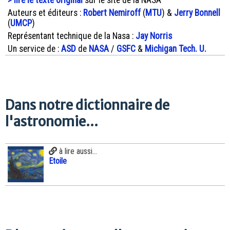
> lire le texte original
sur le site de la NASA
Auteurs et éditeurs :
Robert Nemiroff
(
MTU
) &
Jerry Bonnell
(
UMCP
)
Représentant technique de la Nasa :
Jay Norris
Un service de :
ASD
de
NASA
/
GSFC
&
Michigan Tech. U.
Dans notre dictionnaire de
l'astronomie...
à lire aussi...
Etoile