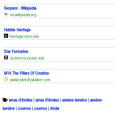
Serpens - Wikipedia
en.wikipedia.org
Hubble Heritage
heritage.stsci.edu
Star Formation
archive.ncsa.uiuc.edu
M16 The Pillars Of Creation
www.darkskywalker.com
amas d'étoiles
|
amas d'étoiles
|
années-lumière
|
années-
lumière
|
cosmos
|
cosmos
|
étoile