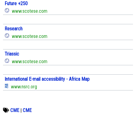
Future +250
www.scotese.com
Research
www.scotese.com
Triassic
www.scotese.com
International E-mail accessibility - Africa Map
www.nsrc.org
CME
|
CME