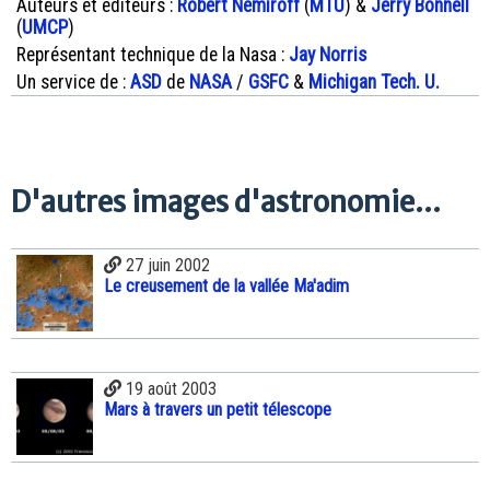
Auteurs et éditeurs :
Robert Nemiroff
(
MTU
) &
Jerry Bonnell
(
UMCP
)
Représentant technique de la Nasa :
Jay Norris
Un service de :
ASD
de
NASA
/
GSFC
&
Michigan Tech. U.
D'autres images d'astronomie...
27 juin 2002
Le creusement de la vallée Ma'adim
19 août 2003
Mars à travers un petit télescope