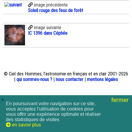
image précédente
Soleil rouge des feux de forêt
image suivante
IC 1396 dans Céphée
© Ciel des Hommes, l'astronomie en français et en clair 2001-2026
|
qui sommes-nous ?
|
nous contacter
|
mentions légales
fermer
En poursuivant votre navigation sur ce site,
vous acceptez l'utilisation de cookies pour
vous offrir une expérience optimale et réaliser
des statistiques de visites
en savoir plus