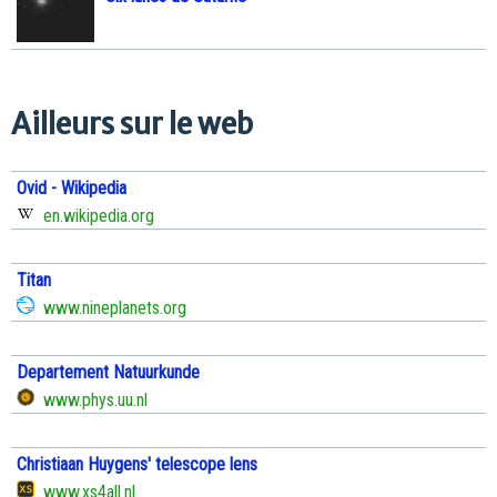
Ailleurs sur le web
Ovid - Wikipedia
en.wikipedia.org
Titan
www.nineplanets.org
Departement Natuurkunde
www.phys.uu.nl
Christiaan Huygens' telescope lens
www.xs4all.nl