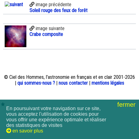
image précédente
Soleil rouge des feux de forêt
image suivante
Crabe composite
© Ciel des Hommes, l'astronomie en français et en clair 2001-2026
|
qui sommes-nous ?
|
nous contacter
|
mentions légales
fermer
En poursuivant votre navigation sur ce site,
vous acceptez l'utilisation de cookies pour
vous offrir une expérience optimale et réaliser
des statistiques de visites
en savoir plus