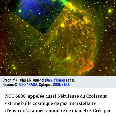
Credit:
Y.-H. Chu & R. Gruendl (
Univ. d'Illinois
) et al.
Rayons-X ;
CXO
/
NASA
, Optique ;
SDSU / MLO
NGC 6888, appelée aussi Nébuleuse du Croissant,
est une bulle cosmique de gaz interstellaire
d'environ 25 années-lumière de diamètre. Crée par