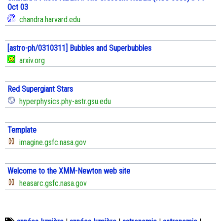
Oct 03
chandra.harvard.edu
[astro-ph/0310311] Bubbles and Superbubbles
arxiv.org
Red Supergiant Stars
hyperphysics.phy-astr.gsu.edu
Template
imagine.gsfc.nasa.gov
Welcome to the XMM-Newton web site
heasarc.gsfc.nasa.gov