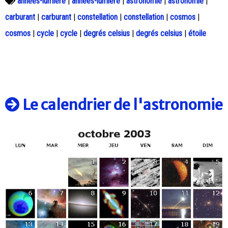
années-lumière
|
années-lumière
|
astronomie
|
astronomie
|
carburant
|
carburant
|
constellation
|
constellation
|
cosmos
|
cosmos
|
cycle
|
cycle
|
degrés celsius
|
degrés celsius
|
étoile
Le calendrier de l'astronomie