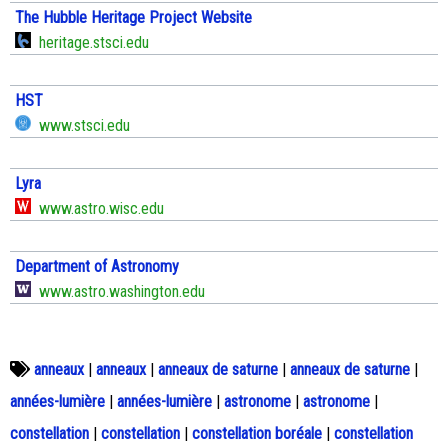
The Hubble Heritage Project Website
heritage.stsci.edu
HST
www.stsci.edu
Lyra
www.astro.wisc.edu
Department of Astronomy
www.astro.washington.edu
anneaux
|
anneaux
|
anneaux de saturne
|
anneaux de saturne
|
années-lumière
|
années-lumière
|
astronome
|
astronome
|
constellation
|
constellation
|
constellation boréale
|
constellation